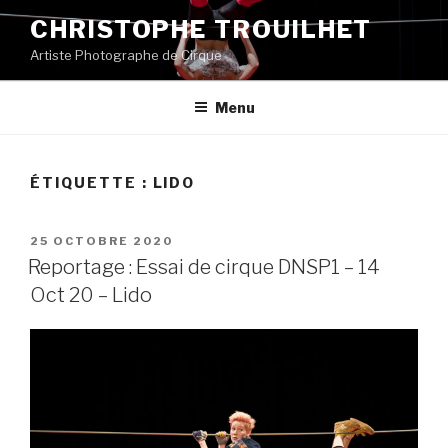
Aller
CHRISTOPHE TROUILHET
au
Artiste Photographe de Cirque
contenu
principal
Menu
ÉTIQUETTE :
LIDO
PUBLIÉ
25 OCTOBRE 2020
LE
Reportage : Essai de cirque DNSP1 – 14
Oct 20 – Lido