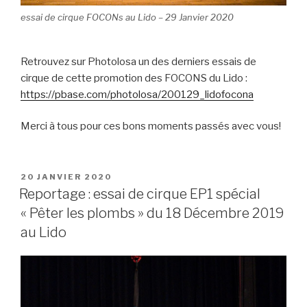
essai de cirque FOCONs au Lido – 29 Janvier 2020
Retrouvez sur Photolosa un des derniers essais de
cirque de cette promotion des FOCONS du Lido :
https://pbase.com/photolosa/200129_lidofocona
Merci à tous pour ces bons moments passés avec vous!
PUBLIÉ
20 JANVIER 2020
LE
Reportage : essai de cirque EP1 spécial
« Pêter les plombs » du 18 Décembre 2019
au Lido