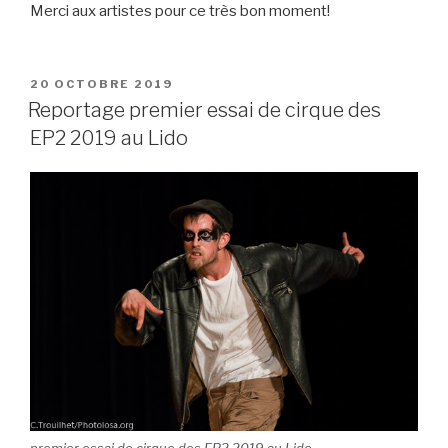
Merci aux artistes pour ce très bon moment!
PUBLIÉ
20 OCTOBRE 2019
LE
Reportage premier essai de cirque des
EP2 2019 au Lido
premier essai de cirque des EP2 2019 au Lido