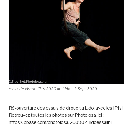
essai de cirque IPI’s 2020 au Lido – 2 Sept 2020
Ré-ouverture des essais de cirque au Lido, avec les IPIs!
Retrouvez toutes les photos sur Photolosa, ici :
https://pbase.com/photolosa/200902_lidoessaiipi