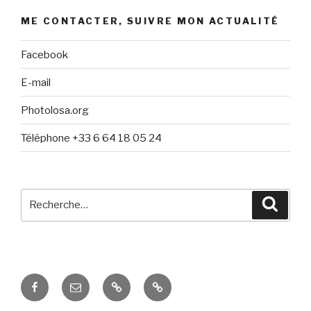
ME CONTACTER, SUIVRE MON ACTUALITÉ
Facebook
E-mail
Photolosa.org
Téléphone +33 6 64 18 05 24
Recherche
Reche
pour
:
Facebook
E-
Photolosa.org
Téléphone
mail
+33