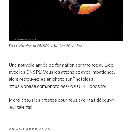
Essai de cirque DNSP1 – 14 Oct 20 – Lido
Une nouvelle année de formation commence au Lido,
avec les DNSP1! Vous les attendiez avec impatience,
alors retrouvez les en photo sur Photolosa :
https://pbase.com/photolosa/201014_lidodsnp1
Merci à tous les artistes pour nous avoir fait découvrir
leur talents!
PUBLIÉ
25 OCTOBRE 2020