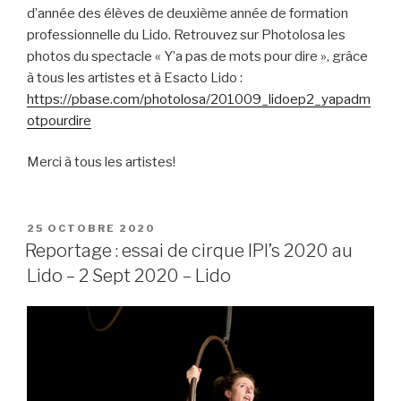
d’année des élèves de deuxième année de formation
professionnelle du Lido. Retrouvez sur Photolosa les
photos du spectacle « Y’a pas de mots pour dire », grâce
à tous les artistes et à Esacto Lido :
https://pbase.com/photolosa/201009_lidoep2_yapadm
otpourdire
Merci à tous les artistes!
PUBLIÉ
25 OCTOBRE 2020
LE
Reportage : essai de cirque IPI’s 2020 au
Lido – 2 Sept 2020 – Lido