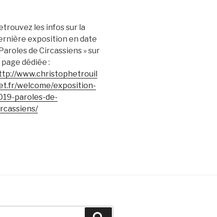
etrouvez les infos sur la
ernière exposition en date
 Paroles de Circassiens » sur
a page dédiée :
ttp://www.christophetrouil
et.fr/welcome/exposition-
019-paroles-de-
ircassiens/
Recherche