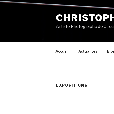
Aller
au
CHRISTOP
contenu
principal
Artiste Photographe de Cirq
Accueil
Actualités
Bio
EXPOSITIONS