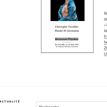
R
d
«
l
h
h
2
c
 ACTUALITÉ
Recherche