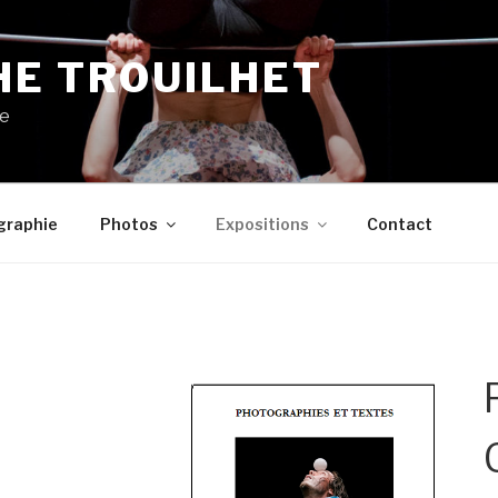
HE TROUILHET
ue
graphie
Photos
Expositions
Contact