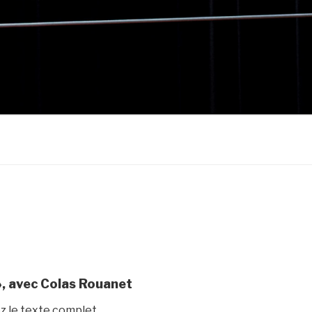
 », avec Colas Rouanet
z le texte complet