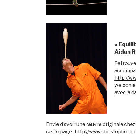
« Equili
Aidan R
Retrouve
accompag
http://ww
welcome/
avec-aida
Envie d’avoir une œuvre originale chez 
cette page :
http://www.christophetrou