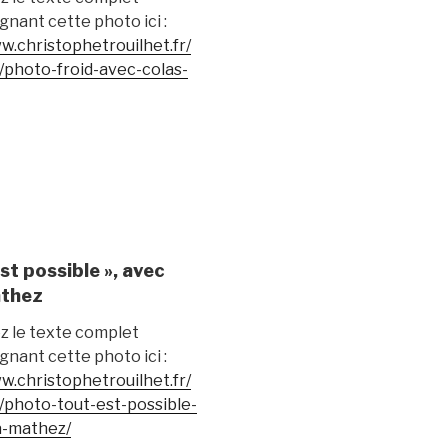
nant cette photo ici :
w.christophetrouilhet.fr/
photo-froid-avec-colas-
st possible », avec
athez
z le texte complet
nant cette photo ici :
w.christophetrouilhet.fr/
photo-tout-est-possible-
a-mathez/