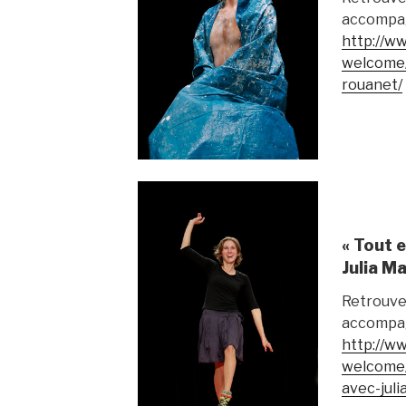
accompag
http://ww
welcome/
rouanet/
« Tout e
Julia M
Retrouve
accompag
http://ww
welcome/
avec-juli