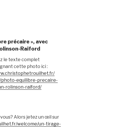
bre précaire », avec
olinson-Raiford
z le texte complet
nant cette photo ici :
w.christophetrouilhet.fr/
photo-equilibre-precaire-
n-rolinson-raiford/
vous? Alors jetez un œil sur
ilhet.fr/welcome/un-tirage-