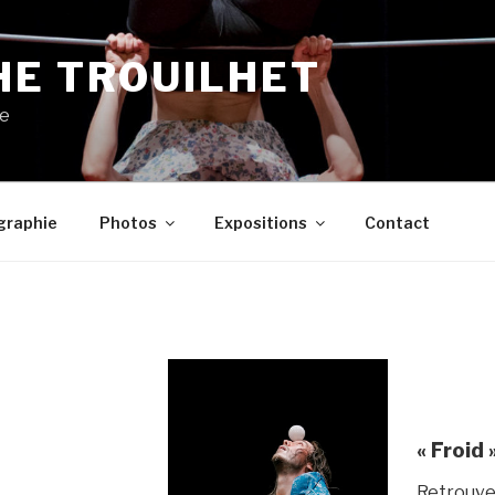
HE TROUILHET
ue
graphie
Photos
Expositions
Contact
« Froid
Retrouve