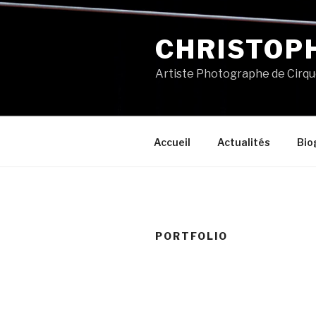
Aller
au
CHRISTOP
contenu
principal
Artiste Photographe de Cirq
Accueil
Actualités
Bio
PORTFOLIO